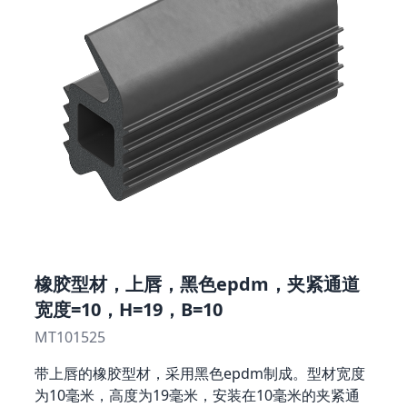
橡胶型材，上唇，黑色epdm，夹紧通道
宽度=10，H=19，B=10
MT101525
带上唇的橡胶型材，采用黑色epdm制成。型材宽度
为10毫米，高度为19毫米，安装在10毫米的夹紧通