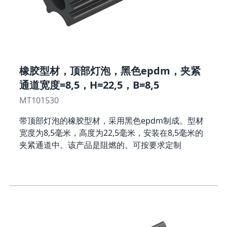
橡胶型材，顶部灯泡，黑色epdm，夹紧
通道宽度=8,5，H=22,5，B=8,5
MT101530
带顶部灯泡的橡胶型材，采用黑色epdm制成。型材
宽度为8,5毫米，高度为22,5毫米，安装在8,5毫米的
夹紧通道中。该产品是阻燃的。可按要求定制