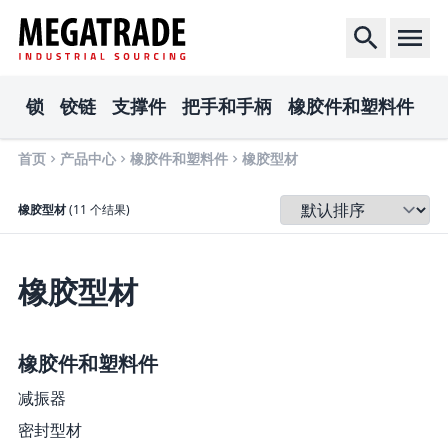
锁
铰链
支撑件
把手和手柄
橡胶件和塑料件
电
首页
产品中心
橡胶件和塑料件
橡胶型材
排序
橡胶型材
(11 个结果)
橡胶型材
橡胶件和塑料件
减振器
密封型材