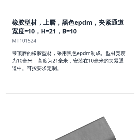
橡胶型材，上唇，黑色epdm，夹紧通道
宽度=10，H=21，B=10
MT101524
带顶唇的橡胶型材，采用黑色epdm制成。型材宽度
为10毫米，高度为21毫米，安装在10毫米的夹紧通
道中。可按要求定制。