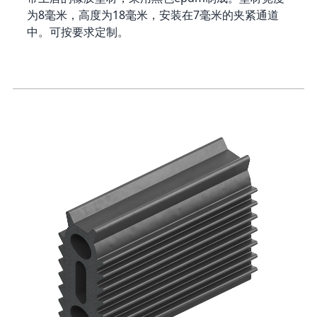
为8毫米，高度为18毫米，安装在7毫米的夹紧通道
中。可按要求定制。