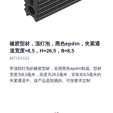
橡胶型材，顶灯泡，黑色epdm，夹紧通
道宽度=8,5，H=26,5，B=8,5
MT101533
带顶部灯泡的橡胶型材，采用黑色epdm制成。型材
宽度为8,5毫米，高度为26,5毫米，安装在8,5毫米的
夹紧通道中。该产品是阻燃的。可按要求定制