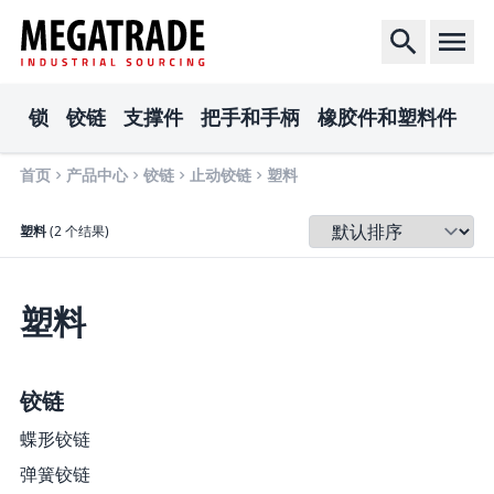
锁
铰链
支撑件
把手和手柄
橡胶件和塑料件
电
首页
产品中心
铰链
止动铰链
塑料
排序
塑料
(2 个结果)
塑料
铰链
蝶形铰链
弹簧铰链