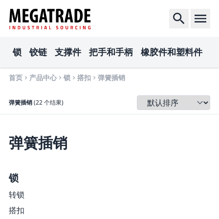
锁
铰链
支撑件
把手和手柄
橡胶件和塑料件
电
首页
产品中心
锁
搭扣
弹簧插销
排序
弹簧插销
(22 个结果)
弹簧插销
锁
转锁
搭扣