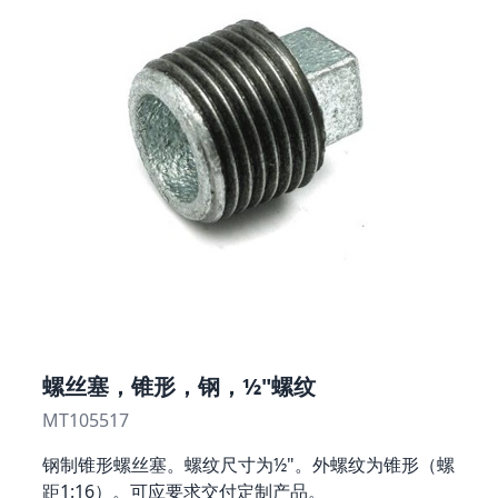
螺丝塞，锥形，钢，½"螺纹
MT105517
钢制锥形螺丝塞。螺纹尺寸为½"。外螺纹为锥形（螺
距1:16）。可应要求交付定制产品。