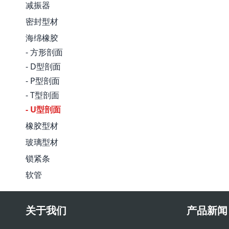
减振器
密封型材
海绵橡胶
- 方形剖面
- D型剖面
- P型剖面
- T型剖面
- U型剖面
橡胶型材
玻璃型材
锁紧条
软管
关于我们
产品新闻